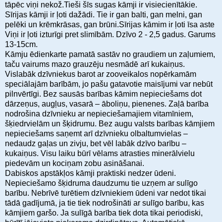
tāpēc viņi nekož.Tieši šīs sugas kāmji ir visiecienītākie.
Sīrijas kāmji ir ļoti dažādi. Tie ir gan balti, gan melni, gan
pelēki un krēmkrāsas, gan brūni.Sīrijas kāmim ir ļoti īsa aste
Viņi ir ļoti izturīgi pret slimībām. Dzīvo 2 - 2,5 gadus. Garums
13-15cm.
Kāmju ēdienkarte pamatā sastāv no graudiem un zaļumiem,
taču vairums mazo grauzēju nesmādē arī kukaiņus.
Vislabāk dzīvniekus barot ar zooveikalos nopērkamām
speciālajām barībām, jo pašu gatavotie maisījumi var nebūt
pilnvērtīgi. Bez sausās barības kāmim nepieciešams dot
dārzeņus, augļus, vasarā – āboliņu, pienenes. Zaļā barība
nodrošina dzīvnieku ar nepieciešamajiem vitamīniem,
šķiedrvielām un šķidrumu. Bez augu valsts barības kāmjiem
nepieciešams saņemt arī dzīvnieku olbaltumvielas –
nedaudz gaļas un zivju, bet vēl labāk dzīvo barību –
kukaiņus. Visu laiku būrī vēlams atrasties minerālvielu
piedevām un kociņam zobu asināšanai.
Dabiskos apstākļos kāmji praktiski nedzer ūdeni.
Nepieciešamo šķidruma daudzumu tie uzņem ar sulīgo
barību. Nebrīvē turētiem dzīvniekiem ūdeni var nedot tikai
tādā gadījumā, ja tie tiek nodrošināti ar sulīgo barību, kas
kāmjiem garšo. Ja sulīgā barība tiek dota tikai periodiski,