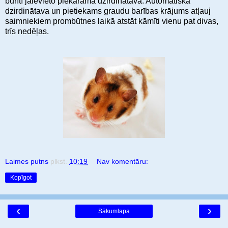
būrītī jāievieto piekarama dzirdinātava. Automātiskā
dzirdinātava un pietiekams graudu barības krājums atļauj
saimniekiem prombūtnes laikā atstāt kāmīti vienu pat divas,
trīs nedēļas.
Laimes putns
plkst.
10:19
Nav komentāru:
Kopīgot
‹
›
Sākumlapa