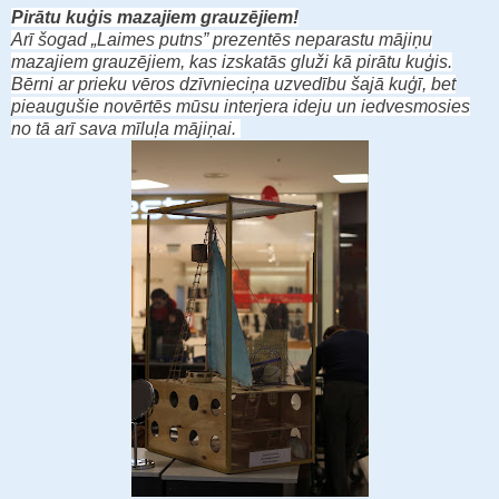
Pirātu kuģis mazajiem grauzējiem!
Arī šogad „Laimes putns” prezentēs neparastu mājiņu
mazajiem grauzējiem, kas izskatās gluži kā pirātu kuģis.
Bērni ar prieku vēros dzīvnieciņa uzvedību šajā kuģī, bet
pieaugušie novērtēs mūsu interjera ideju un iedvesmosies
no tā arī sava mīluļa mājiņai.