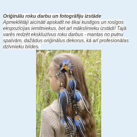
Oriģinālu roku darbu un fotogrāfiju izstāde
Apmeklētāji aicināti apskatīt ne tikai kustīgos un rosīgos
ekspozīcijas iemītniekus, bet arī mākslinieku izstādi! Tajā
varēs redzēt ekskluzīvus roku darbus - mantas no putnu
spalvām, dažādus oriģinālus dekorus, kā arī profesionālas
dzīvnieku bildes.