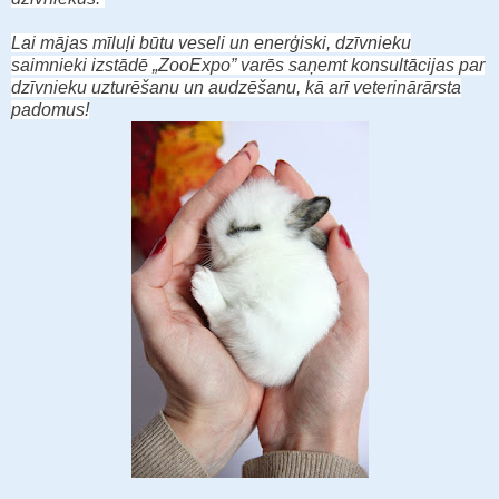
Lai mājas mīluļi būtu veseli un enerģiski, dzīvnieku
saimnieki izstādē „ZooExpo” varēs saņemt konsultācijas par
dzīvnieku uzturēšanu un audzēšanu, kā arī veterinārārsta
padomus!