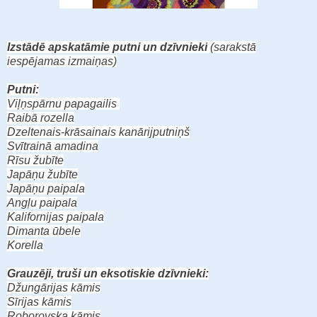
Izstādē apskatāmie putni un dzīvnieki
(sarakstā
iespējamas izmaiņas)
Putni:
Viļņspārnu papagailis
Raibā rozella
Dzeltenais-krāsainais kanārijputniņš
Svītrainā amadina
Rīsu žubīte
Japāņu žubīte
Japāņu paipala
Angļu paipala
Kalifornijas paipala
Dimanta ūbele
Korella
Grauzēji, truši un eksotiskie dzīvnieki:
Džungārijas kāmis
Sīrijas kāmis
Roborovska kāmis