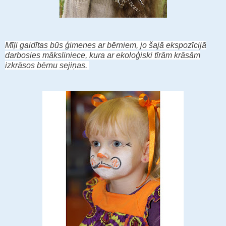
Mīļi gaidītas būs ģimenes ar bērniem, jo šajā ekspozīcijā
darbosies māksliniece, kura ar ekoloģiski tīrām krāsām
izkrāsos bērnu sejiņas.