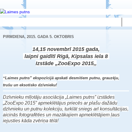
▼
PIRMDIENA, 2015. GADA 5. OKTOBRIS
14,15 novembrī 2015 gada,
laipni gaidītī Rigā, Kipsalas iela 8
Izstāde „ZooExpo 2015,,
“
Laimes putns” ekspozīcijā apskati desmitiem putnu, grauzēju,
trušu un eksotisko dzīvnieku!
Dzīvnieku mīļotāju asociācija „Laimes putns” izstādes
„ZooExpo 2015” apmeklētājus priecēs ar plašu dažādu
dzīvnieku un putnu kolekciju, turklāt sniegs arī konsultācijas,
aicinās fotografēties un mazākajiem apmeklētājiem ļaus
iejusties kāda zvēriņa tēlā!