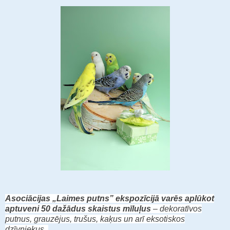
Asociācijas „Laimes putns” ekspozīcijā varēs aplūkot
aptuveni 50 dažādus skaistus mīluļus
– dekoratīvos
putnus, grauzējus, trušus, kaķus un arī eksotiskos
dzīvniekus.