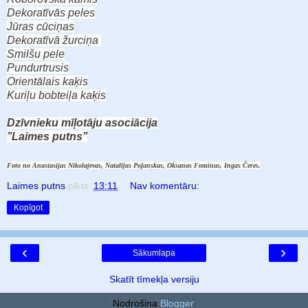
Dekoratīvās peles
Jūras cūciņas
Dekoratīvā žurciņa
Smilšu pele
Pundurtrusis
Orientālais kaķis
Kuriļu bobteiļa kaķis
Dzīvnieku mīļotāju asociācija
’’Laimes putns’’
Foto no Anastasijas Nikolajevas, Natalijas Poļanskas, Oksanas Fominas, Ingas Čeres.
Laimes putns
plkst.
13:11
Nav komentāru:
Kopīgot
‹
›
Sākumlapa
Skatīt tīmekļa versiju
Nodrošina
Blogger
.