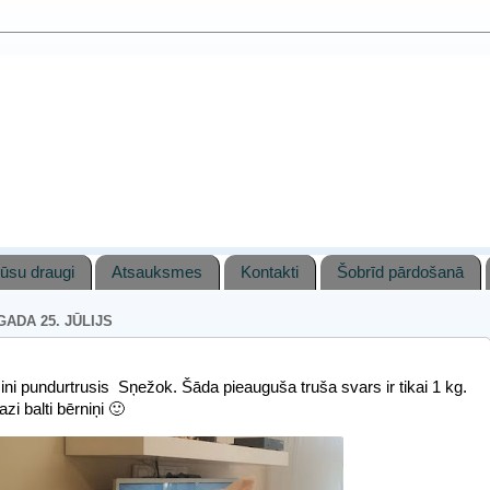
ūsu draugi
Atsauksmes
Kontakti
Šobrīd pārdošanā
GADA 25. JŪLIJS
i pundurtrusis Sņežok. Šāda pieauguša truša svars ir tikai 1 kg.
i balti bērniņi 🙂