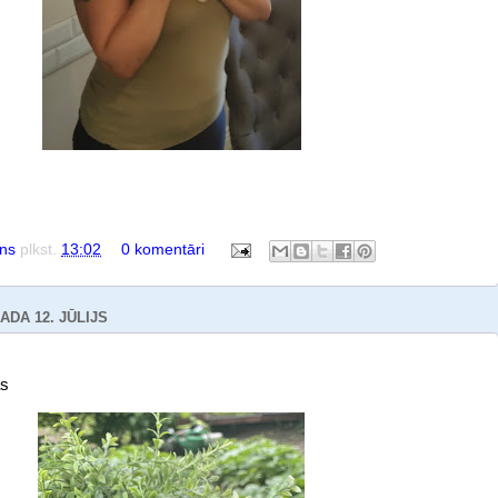
tns
plkst.
13:02
0 komentāri
ADA 12. JŪLIJS
as