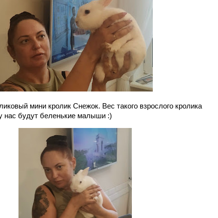
ликовый мини кролик Снежок. Вес такого взрослого кролика
о у нас будут беленькие малыши :)