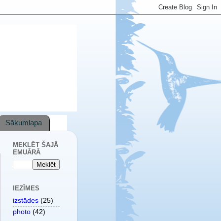
Sākumlapa
MEKLĒT ŠAJĀ
EMUĀRĀ
IEZĪMES
izstādes
(25)
photo
(42)