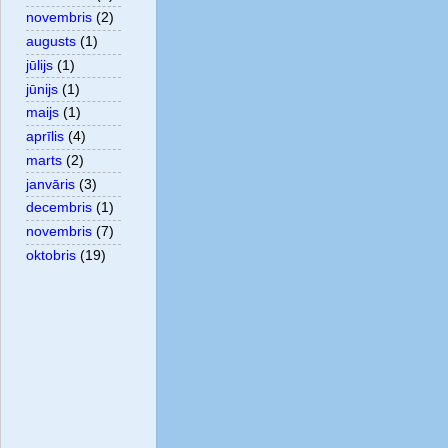
novembris
(2)
augusts
(1)
jūlijs
(1)
jūnijs
(1)
maijs
(1)
aprīlis
(4)
marts
(2)
janvāris
(3)
decembris
(1)
novembris
(7)
oktobris
(19)