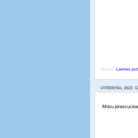
Autors:
Laimes pu
OTRDIENA, 2022. G
Mūsu jūrascuciņ