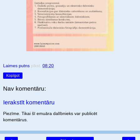
Laimes putns
plkst.
08:20
Kopīgot
Nav komentāru:
Ierakstīt komentāru
Piezīme. Tikai šī emuāra dalībnieks var publicēt
komentārus.