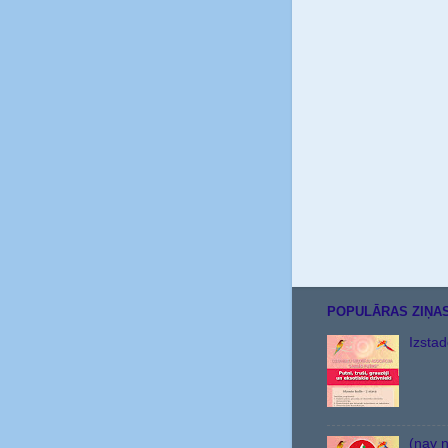
POPULĀRAS ZIŅA
Izsta
(nav 