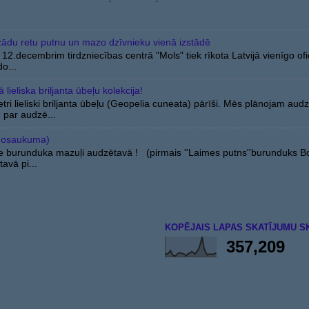
žādu retu putnu un mazo dzīvnieku vienā izstādē
12.decembrim tirdzniecības centrā "Mols" tiek rīkota Latvijā vienīgo ofici
o...
lieliska briljanta ūbeļu kolekcija!
ri lieliski briljanta ūbeļu (Geopelia cuneata) pārīši. Mēs plānojam audzē
 par audzē...
nosaukuma)
e burunduka mazuļi audzētavā ! (pirmais ''Laimes putns''burunduks 
avā pi...
KOPĒJAIS LAPAS SKATĪJUMU S
357,209