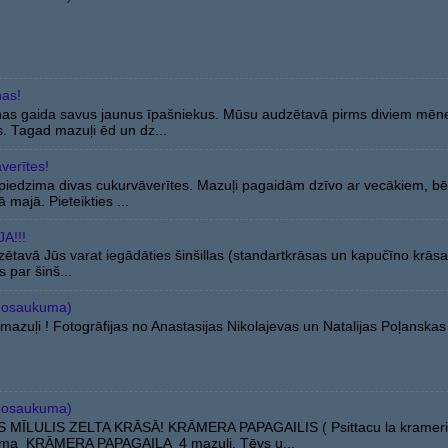
ņas!
ņas gaida savus jaunus īpašniekus. Mūsu audzētavā pirms diviem mē
s. Tagad mazuļi ēd un dz...
verītes!
iedzima divas cukurvāverītes. Mazuļi pagaidām dzīvo ar vecākiem, bēt
 majā. Pieteikties ...
A!!!
ētavā Jūs varat iegādāties šinšillas (standartkrāsas un kapučīno krās
s par šinš...
nosaukuma)
azuļi ! Fotogrāfijas no Anastasijas Nikolajevas un Natalijas Poļanskas
nosaukuma)
 MĪLULIS ZELTA KRĀSĀ! KRĀMERA PAPAGAILIS ( Psittacu la krameri
ima KRĀMERA PAPAGAIĻA 4 mazuļi. Tēvs u...