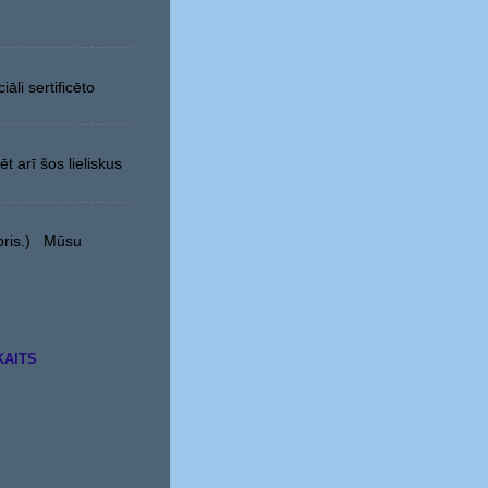
āli sertificēto
t arī šos lieliskus
Boris.) Mūsu
KAITS