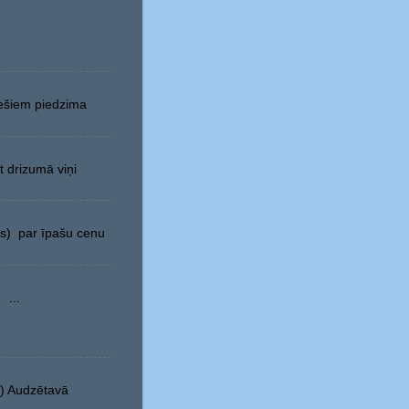
nešiem piedzima
 drizumā viņi
as) par īpašu cenu
 ...
) Audzētavā