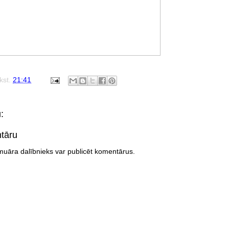
lkst.
21:41
:
ntāru
emuāra dalībnieks var publicēt komentārus.