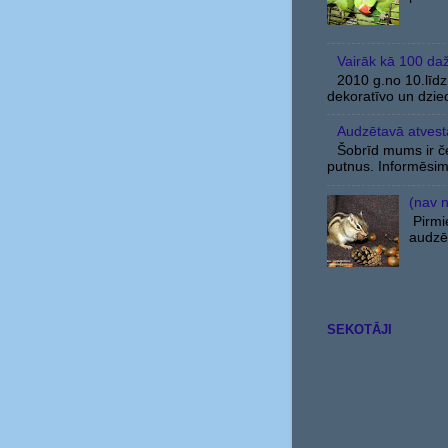
Vairāk kā 100 da
2010 g.no 10.līdz 
dekoratīvo un dzied
Audzētavā atvestā 
Šobrīd mums ir čet
putnus. Informēsim
(nav 
Pirmi
audzēt
SEKOTĀJI