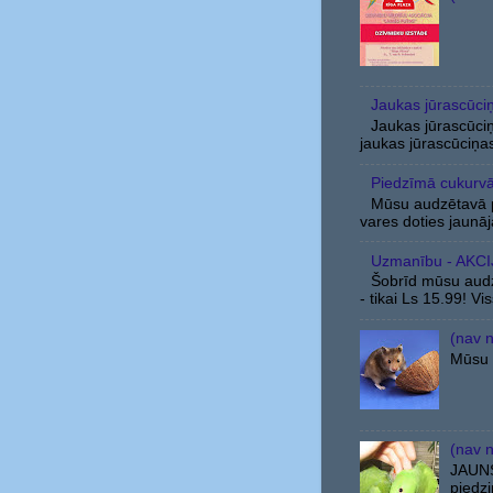
Jaukas jūrascūci
Jaukas jūrascūci
jaukas jūrascūciņa
Piedzīmā cukurvā
Mūsu audzētavā p
vares doties jaunājā
Uzmanību - AKCIJ
Šobrīd mūsu audz
- tikai Ls 15.99! Vis
(nav 
Mūsu m
(nav 
JAUNS
piedz