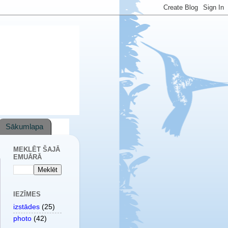
Sākumlapa
MEKLĒT ŠAJĀ
EMUĀRĀ
IEZĪMES
izstādes
(25)
photo
(42)