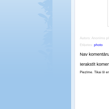
Autors:
Anonīms
p
Etiķetes:
photo
Nav komentāru
Ierakstīt kome
Piezīme. Tikai šī 