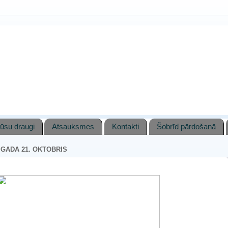
ūsu draugi
Atsauksmes
Kontakti
Šobrīd pārdošanā
. GADA 21. OKTOBRIS