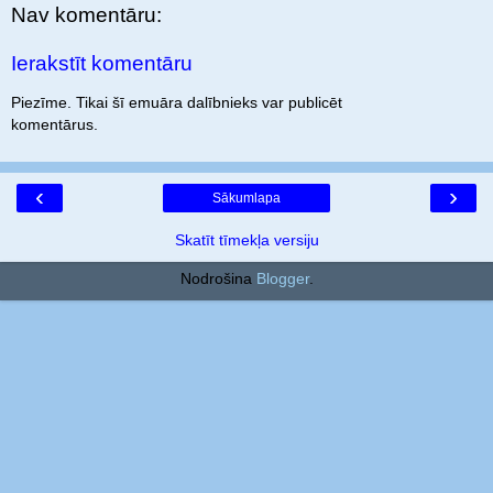
Nav komentāru:
Ierakstīt komentāru
Piezīme. Tikai šī emuāra dalībnieks var publicēt
komentārus.
‹
›
Sākumlapa
Skatīt tīmekļa versiju
Nodrošina
Blogger
.