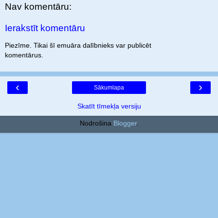
Nav komentāru:
Ierakstīt komentāru
Piezīme. Tikai šī emuāra dalībnieks var publicēt
komentārus.
‹
›
Sākumlapa
Skatīt tīmekļa versiju
Nodrošina
Blogger
.