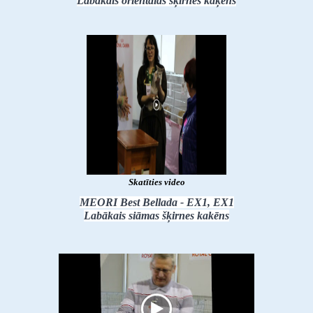
Labākais orientālas šķirnes kaķēns
Skatīties video
MEORI Best Bellada - EX1, EX1
Labākais siāmas šķirnes kakēns