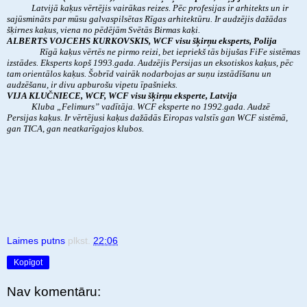
Latvijā kaķus vērtējis vairākas reizes. Pēc profesijas ir arhitekts un ir
sajūsmināts par mūsu galvaspilsētas Rīgas arhitektūru. Ir audzējis dažādas
šķirnes kaķus, viena no pēdējām Svētās Birmas kaķi.
ALBERTS VOJCEHS KURKOVSKIS, WCF visu šķirņu eksperts, Polija
Rīgā kaķus vērtēs ne pirmo reizi, bet iepriekš tās bijušas FiFe sistēmas
izstādes. Eksperts kopš 1993.gada. Audzējis Persijas un eksotiskos kaķus, pēc
tam orientālos kaķus. Šobrīd vairāk nodarbojas ar suņu izstādīšanu un
audzēšanu, ir divu apburošu vipetu īpašnieks.
VIJA KLUČNIECE, WCF, WCF visu šķirņu eksperte, Latvija
Kluba „Felimurs” vadītāja. WCF eksperte no 1992.gada. Audzē
Persijas kaķus. Ir vērtējusi kaķus dažādās Eiropas valstīs gan WCF sistēmā,
gan TICA, gan neatkarīgajos klubos.
Laimes putns
plkst.
22:06
Kopīgot
Nav komentāru: