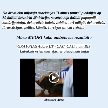
No dzīvnieku miļotāju asociācijas ''Laimes putns'' piedalījas ap
60 dažādi dzīvnieki .Kolekcijas sastāvā bija dažādi
papagaiļi ,
kanārijputniņi, dekoratīvie baloži, žubītes , arī mīlīgās dekoratīvās
jūrascūciņas, pelītes, kāmīši, žurciņas un citi zvēriņi.
Mūsu MEORI kaķu audzētavas rezultāti :
GRAFFIAS Adoro LT - CAC, CAC, nom BIS
Labākais orientālas šķirnes pieugūšais kaķis
Skatīties video