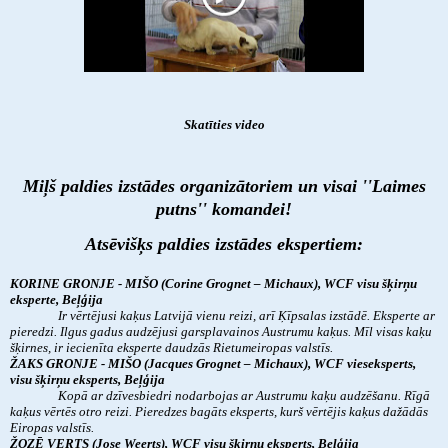
Skatīties video
Miļš paldies izstādes organizātoriem un visai ''Laimes
putns'' komandei!
Atsēvišķs paldies izstādes ekspertiem:
KORINE GRONJE - MIŠO (Corine Grognet – Michaux), WCF visu šķirņu
eksperte, Beļģija
Ir vērtējusi kaķus Latvijā vienu reizi, arī Ķīpsalas izstādē. Eksperte ar
pieredzi. Ilgus gadus audzējusi garsplavainos Austrumu kaķus. Mīl visas kaķu
šķirnes, ir iecienīta eksperte daudzās Rietumeiropas valstīs.
ŽAKS GRONJE - MIŠO (Jacques Grognet – Michaux), WCF vieseksperts,
visu šķirņu eksperts, Beļģija
Kopā ar dzīvesbiedri nodarbojas ar Austrumu kaķu audzēšanu. Rīgā
kaķus vērtēs otro reizi. Pieredzes bagāts eksperts, kurš vērtējis kaķus dažādās
Eiropas valstīs.
ŽOZĒ VERTS (Jose Weerts), WCF visu šķirņu eksperts, Beļģija