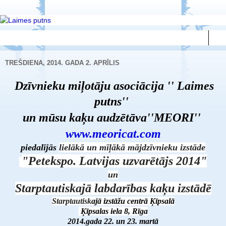
▼
TREŠDIENA, 2014. GADA 2. APRĪLIS
Dzīvnieku miļotāju asociācija '' Laimes
putns''
un mūsu kaķu
audzētāva''MEORI''
www.meoricat.com
piedalījās
lielākā un mīļākā
mājdzīvnieku izstāde
"Petekspo. Latvijas uzvarētājs 2014"
un
Starptautiskajā
labdarības kaķu izstādē
Starptautisk
ajā izstāžu centrā Ķīpsalā
Ķīpsalas iela 8, Rīga
2014.gada 22. un 23. martā