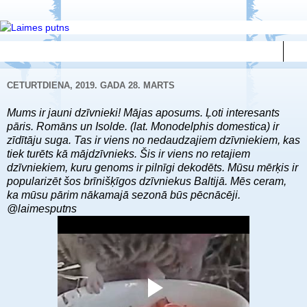
▼
CETURTDIENA, 2019. GADA 28. MARTS
Mums ir jauni dzīvnieki! Mājas aposums. Ļoti interesants
pāris. Romāns un Isolde. (lat. Monodelphis domestica) ir
zīdītāju suga. Tas ir viens no nedaudzajiem dzīvniekiem, kas
tiek turēts kā mājdzīvnieks. Šis ir viens no retajiem
dzīvniekiem, kuru genoms ir pilnīgi dekodēts. Mūsu mērķis ir
popularizēt šos brīnišķīgos dzīvniekus Baltijā. Mēs ceram,
ka mūsu pārim nākamajā sezonā būs pēcnācēji.
@laimesputns