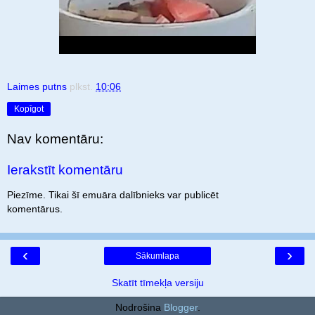
Laimes putns
plkst.
10:06
Kopīgot
Nav komentāru:
Ierakstīt komentāru
Piezīme. Tikai šī emuāra dalībnieks var publicēt
komentārus.
‹
›
Sākumlapa
Skatīt tīmekļa versiju
Nodrošina
Blogger
.